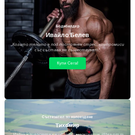
Бодибилдер
Ивайло Белев
„Когато тялото е под постоянен стрес, компромиси
със състава не съществуват.“
Купи Сега!
Състезател по колоездене
Тихомир
„Издръжливостта не идва от мотивация. Идва от т