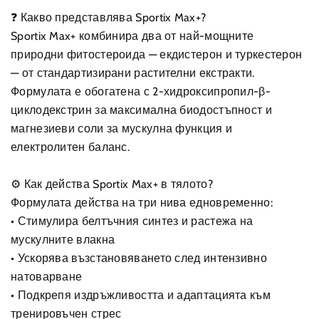
❓ Какво представлява Sportix Max+?
Sportix Max+ комбинира два от най-мощните
природни фитостероида — екдистерон и туркестерон
— от стандартизирани растителни екстракти.
Формулата е обогатена с 2-хидроксипропил-β-
циклодекстрин за максимална биодостъпност и
магнезиеви соли за мускулна функция и
електролитен баланс.
⚙️ Как действа Sportix Max+ в тялото?
Формулата действа на три нива едновременно:
• Стимулира белтъчния синтез и растежа на
мускулните влакна
• Ускорява възстановяването след интензивно
натоварване
• Подкрепя издръжливостта и адаптацията към
тренировъчен стрес