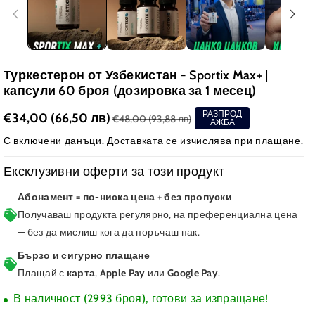
Туркестерон от Узбекистан - Sportix Max+ |
капсули 60 броя (дозировка за 1 месец)
РАЗПРОД
€34,00
(66,50 лв)
€48,00
(93,88 лв)
АЖБА
С включени данъци.
Доставката
се изчислява при плащане.
Ексклузивни оферти за този продукт
Абонамент = по-ниска цена + без пропуски
Получаваш продукта регулярно, на преференциална цена
— без да мислиш кога да поръчаш пак.
Бързо и сигурно плащане
Плащай с
карта
,
Apple Pay
или
Google Pay
.
В наличност (2993 броя), готови за изпращане!