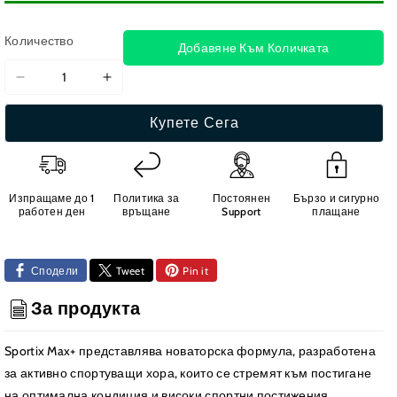
Количество
Добавяне Към Количката
Намаляване
Увеличаване
на
на
Купете Сега
количеството
количеството
за
за
Туркестерон
Туркестерон
от
от
Изпращаме до 1
Политика за
Постоянен
Бързо и сигурно
Узбекистан
Узбекистан
работен ден
връщане
Support
плащане
-
-
Sportix
Sportix
Max+
Max+
Сподели
Tweet
Pin it
|
|
капсули
капсули
За продукта
60
60
броя
броя
Sportix Max+ представлява новаторска формула, разработена
(дозировка
(дозировка
за активно спортуващи хора, които се стремят към постигане
за
за
на оптимална кондиция и високи спортни постижения.