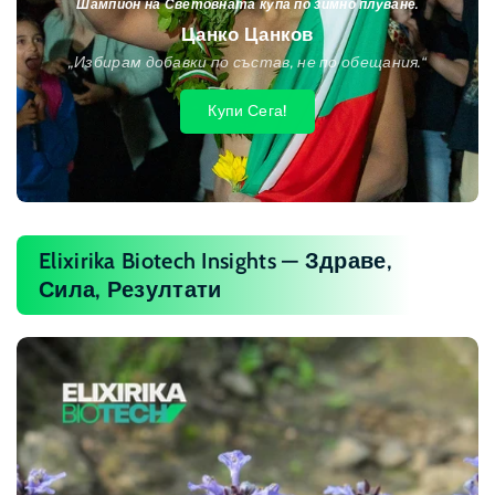
Шампион на Световната купа по зимно плуване.
Цанко Цанков
„Избирам добавки по състав, не по обещания.“
Купи Сега!
Elixirika Biotech Insights — Здраве,
Сила, Резултати