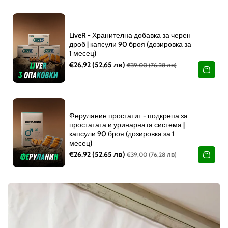
LiveR - Хранителна добавка за черен
дроб | капсули 90 броя (дозировка за
1 месец)
€26,92
(52,65 лв)
€39,00
(76,28 лв)
Феруланин простатит - подкрепа за
простатата и уринарната система |
капсули 90 броя (дозировка за 1
месец)
€26,92
(52,65 лв)
€39,00
(76,28 лв)