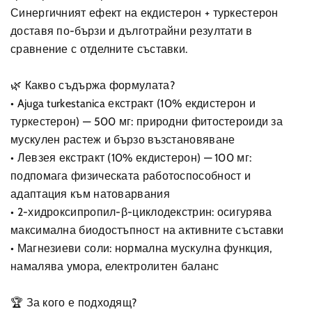
Синергичният ефект на екдистерон + туркестерон
доставя по-бързи и дълготрайни резултати в
сравнение с отделните съставки.
🌿 Какво съдържа формулата?
• Ajuga turkestanica екстракт (10% екдистерон и
туркестерон) — 500 мг: природни фитостероиди за
мускулен растеж и бързо възстановяване
• Левзея екстракт (10% екдистерон) — 100 мг:
подпомага физическата работоспособност и
адаптация към натоварвания
• 2-хидроксипропил-β-циклодекстрин: осигурява
максимална биодостъпност на активните съставки
• Магнезиеви соли: нормална мускулна функция,
намалява умора, електролитен баланс
🏆 За кого е подходящ?