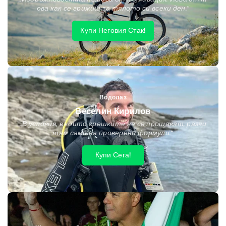
ова как се грижиш за тялото си всеки ден.“
Купи Неговия Стак!
Водолаз
Веселин Кирилов
„В условия, в които грешките не се прощават, разчи
там само на проверени формули.“
Купи Сега!