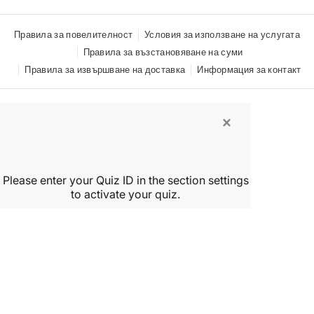
Sportix Max
Абониране
Имейл
Правила за повелителност
Условия за използване на услугата
Liver R
Правила за възстановяване на суми
С абонамента си вие се съгласявате с нашата
Феруланин Простатит
Правила за извършване на доставка
Информация за контакт
Политика за поверителност
×