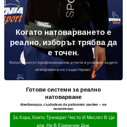
Когато натоварването е
реално, изборът трябва да
е точен.
Използвано от професионални атлети в условия, където
компромиси не съществуват.
Готови системи за реално
натоварване
Комбинации, създадени да работят заедно — не
поотделно.
За Хора, Които Тренират Често И Мислят В Ци
Кли, Не В Единични Дни.