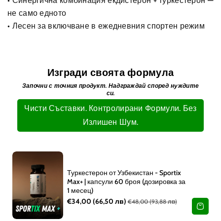
• Синергична комбинация екдистерон + туркестерон —
не само едното
• Лесен за включване в ежедневния спортен режим
Изгради своята формула
Започни с точния продукт. Надграждай според нуждите
си.
Чисти Съставки. Контролирани Формули. Без
Излишен Шум.
Туркестерон от Узбекистан - Sportix
Max+ | капсули 60 броя (дозировка за
1 месец)
€34,00
(66,50 лв)
€48,00
(93,88 лв)