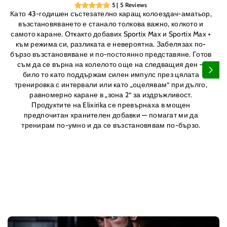
5 | 5 Reviews
Като 43-годишен състезателно каращ колоездач-аматьор,
възстановяването е станало толкова важно, колкото и
самото каране. Откакто добавих Sportix Max и Sportix Max +
към режима си, разликата е невероятна. Забелязах по-
бързо възстановяване и по-постоянно представяне. Готов
съм да се върна на колелото още на следващия ден —
било то като поддържам силен импулс през цялата
тренировка с интервали или като „оцелявам“ при дълго,
равномерно каране в „зона 2“ за издръжливост.
Продуктите на Elixirika се превърнаха в мощен
предпочитан хранителен добавки — помагат ми да
тренирам по-умно и да се възстановявам по-бързо.