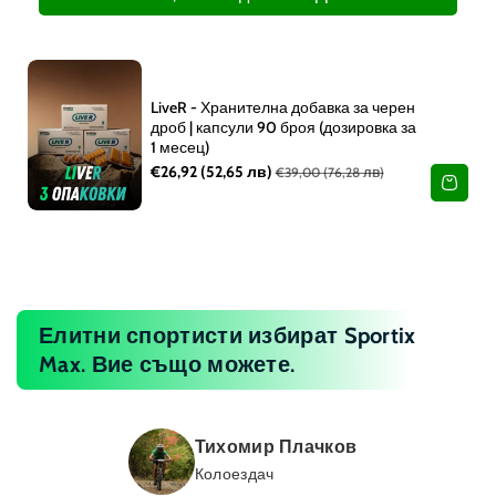
LiveR - Хранителна добавка за черен
дроб | капсули 90 броя (дозировка за
1 месец)
€26,92
(52,65 лв)
€39,00
(76,28 лв)
Елитни спортисти избират
Sportix
Max
. Вие също можете.
Тихомир Плачков
Колоездач