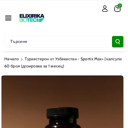
×
Не Към Съд
0
Ържанието
Търсене
Начало
Туркестерон от Узбекистан - Sportix Max+ | капсули
60 броя (дозировка за 1 месец)
Прескочи Към
Информацията
За Продукта