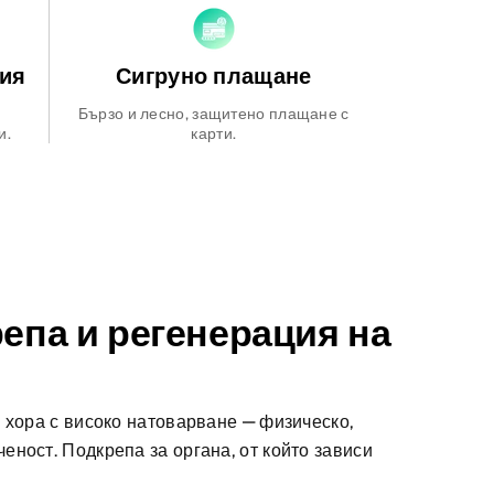
рия
Сигруно плащане
Бързо и лесно, защитено плащане с
и.
карти.
репа и регенерация на
а хора с високо натоварване — физическо,
еност. Подкрепа за органа, от който зависи