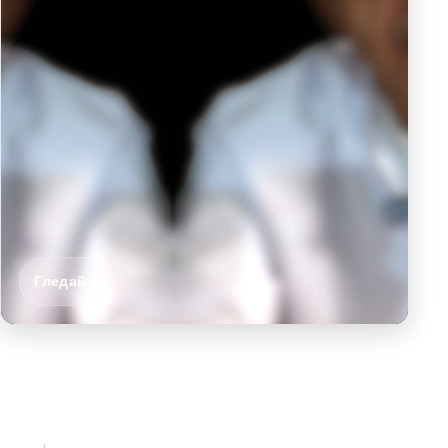
Гледай
→