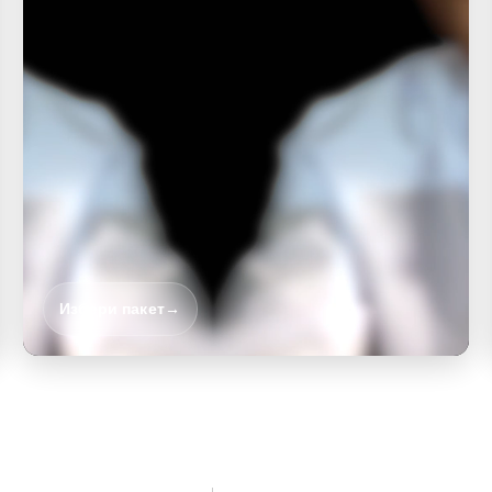
Избери пакет
→