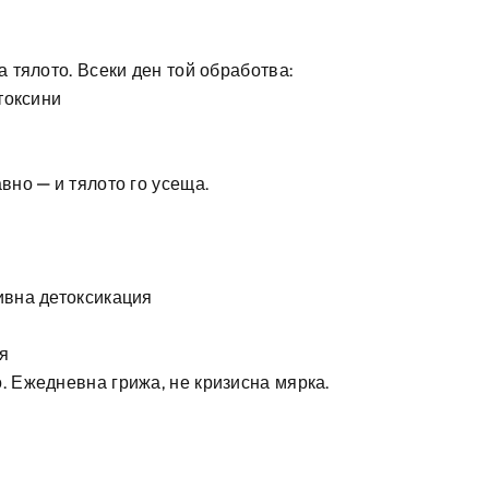
 тялото. Всеки ден той обработва:
токсини
вно — и тялото го усеща.
ивна детоксикация
я
 Ежедневна грижа, не кризисна мярка.