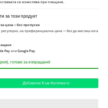
оставката
се изчислява при плащане.
и за този продукт
ка цена + без пропуски
 регулярно, на преференциална цена — без да мислиш кога
лащане
le Pay
или
Google Pay
.
роя), готови за изпращане!
Добавяне Към Количката
ичаване
еството