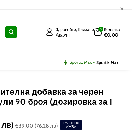
×
Здравейте, Влизане
Количка
0
Акаунт
€0,00
Sportix Max +
Sportix Max
анителна добавка за черен
ули 90 броя (дозировка за 1
 лв)
РАЗПРОД
€39,00
(76,28 лв)
АЖБА