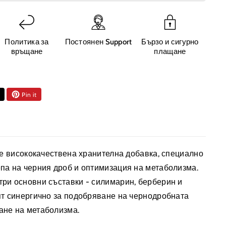
ителна
Политика за
Постоянен Support
Бързо и сигурно
вка
връщане
плащане
н
Pin it
ли
ровка
е висококачествена хранителна добавка, специално
па на черния дроб и оптимизация на метаболизма.
)
три основни съставки - силимарин, берберин и
ят синергично за подобряване на чернодробната
ане на метаболизма.