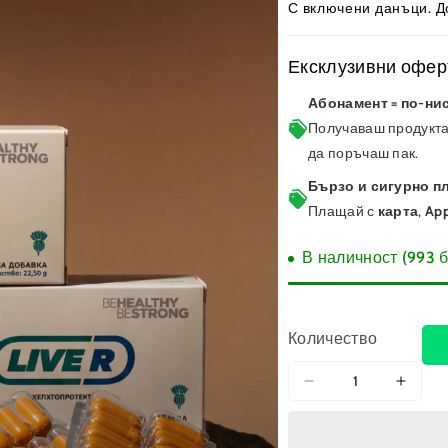
С включени данъци.
Д
Ексклузивни оферт
Абонамент = по-нис
Получаваш продукта
да поръчаш пак.
Бързо и сигурно п
Плащай с
карта
,
App
В наличност (993 б
Количество
Намаляване
Увел
на
на
количеството
колич