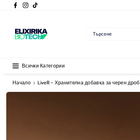
Ане Към С
Facebook
Instagram
TikTok
Ъдържани
Ето
Търсене
Всички Категории
Начало
LiveR - Хранителна добавка за черен дроб 
Прескочи Към
Информацията
За Продукта