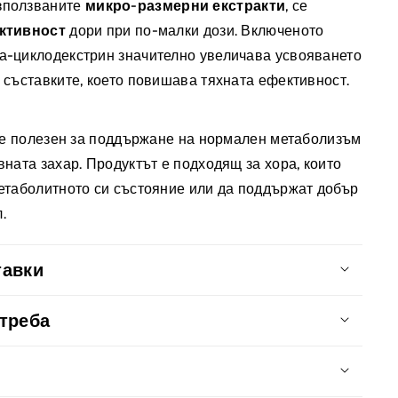
зползваните
микро-размерни екстракти
, се
ективност
дори при по-малки дози. Включеното
а-циклодекстрин значително увеличава усвояването
 съставките, което повишава тяхната ефективност.
е полезен за поддържане на нормален метаболизъм
вната захар. Продуктът е подходящ за хора, които
етаболитното си състояние или да поддържат добър
.
тавки
ънчогледово масло – 580 mg, Стандартизиран
отреба
рин (80%) от семена на бял трън – 50 mg,
ride Стандартизиран екстракт на берберин (Berberis
сули дневно по време на хранене с повече вода.
, Стандартизиран екстракт на Левзея (Rhaponticum
репоръчителната дневна доза.