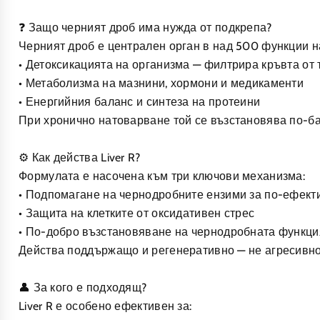
❓ Защо черният дроб има нужда от подкрепа?
Черният дроб е централен орган в над 500 функции на
• Детоксикацията на организма — филтрира кръвта от 
• Метаболизма на мазнини, хормони и медикаменти
• Енергийния баланс и синтеза на протеини
При хронично натоварване той се възстановява по-ба
⚙️ Как действа Liver R?
Формулата е насочена към три ключови механизма:
• Подпомагане на чернодробните ензими за по-ефект
• Защита на клетките от оксидативен стрес
• По-добро възстановяване на чернодробната функци
Действа поддържащо и регенеративно — не агресивно.
👤 За кого е подходящ?
Liver R е особено ефективен за: