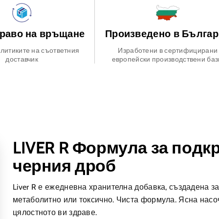
право на връщане
Произведено в Бълга
литиките на съответния
Изработени в сертифицирани
доставчик
европейски производствени баз
LIVER R Формула за подк
черния дроб
Liver R е ежедневна хранителна добавка, създадена з
метаболитно или токсично. Чиста формула. Ясна насоч
цялостното ви здраве.