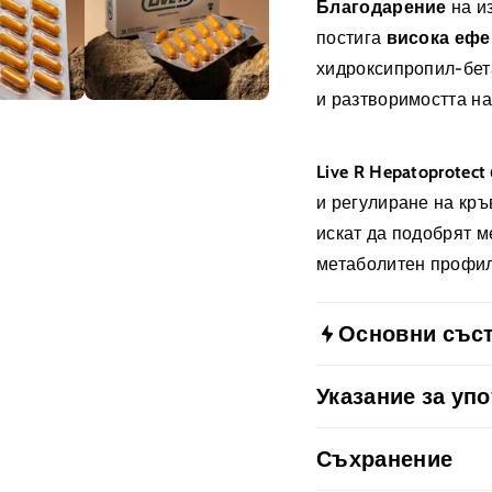
Благодарение
на и
постига
висока еф
хидроксипропил-бет
и разтворимостта на
Live R Hepatoprotect
и регулиране на кръ
искат да подобрят м
метаболитен профил
Основни със
Високоолеиново сл
Указание за уп
екстракт на Силима
Rebersa® Hydrochlo
Приемайте по 3 кап
Съхранение
Aristata) - 100 mg
Не превишавайте п