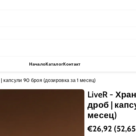
Начало
Каталог
Контакт
| капсули 90 броя (дозировка за 1 месец)
LiveR - Хр
дроб | капс
месец)
€26,92
(52,65