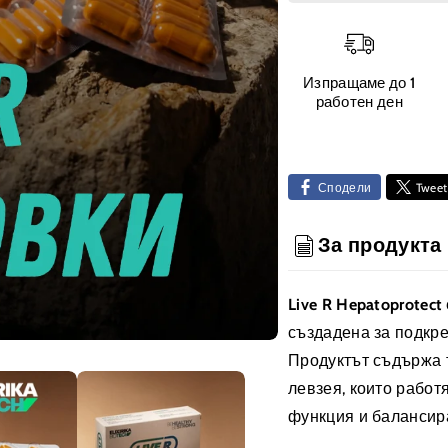
за
за
LiveR
LiveR
-
-
Хранителна
Хран
Изпращаме до 1
добавка
доба
работен ден
за
за
черен
чере
дроб
дроб
|
|
Сподели
Tweet
капсули
капсу
90
90
За продукта
броя
броя
(дозировка
(дози
за
за
Live R Hepatoprotect
1
1
създадена за подкре
месец)
месец
Продуктът съдържа 
левзея, които работ
функция и балансир